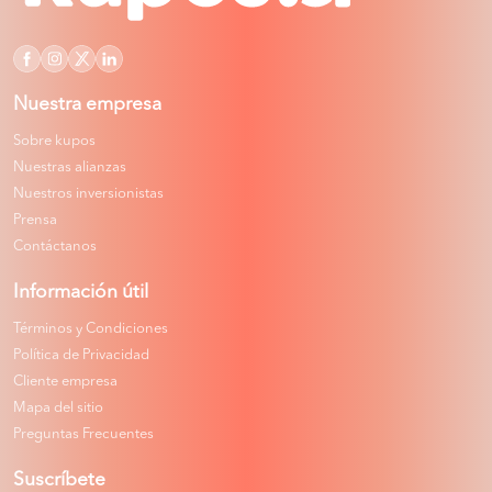
Nuestra empresa
Sobre kupos
Nuestras alianzas
Nuestros inversionistas
Prensa
Contáctanos
Información útil
Términos y Condiciones
Política de Privacidad
Cliente empresa
Mapa del sitio
Preguntas Frecuentes
Suscríbete