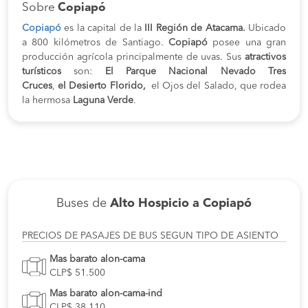
Sobre
Copiapó
Copiapó
es la capital de la
III Región de Atacama
.
Ubicado
a 800 kilómetros de Santiago.
Copiapó
posee una gran
producción agrícola principalmente de uvas. Sus
atractivos
turísticos
son:
El Parque Nacional Nevado Tres
Cruces
,
el
Desierto Florido,
el Ojos del Salado, que rodea
la hermosa
Laguna Verde
.
Buses de
Alto Hospicio a Copiapó
PRECIOS DE PASAJES DE BUS SEGUN TIPO DE ASIENTO
Mas barato alon-cama
CLP$ 51.500
Mas barato alon-cama-ind
CLP$ 38.110