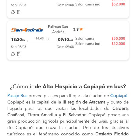
Salon cama ind
$52.000
Sab 08/08
Dom 09/08
Pullman San
3.9
Andrés
Salon cama
$50.000
14:40 hrs
18:30
09:10
PM
AM
Salon cama ind
$52.000
Sab 08/08
Dom 09/08
¿Cómo ir
de Alto Hospicio a Copiapó en bus?
Pasaje Bus
provee pasajes para llegar a la ciudad de
Copiapó
.
Copiapó es la capital de la
III región de Atacama
y punto de
llegada para los que visitan las localidades de
Caldera,
Chañaral, Tierra Amarilla y El Salvador.
Copiapó posee una
gran producción agrícola principalmente de uvas, gracias al
río Copiapó que cruza la ciudad. Uno de los atractivos
turísticos es el fenómeno conocido como
Desierto Florido