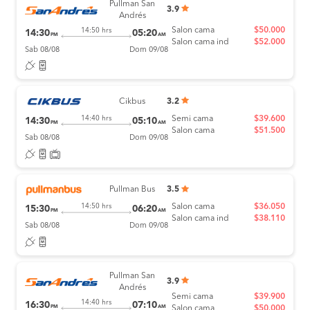
Pullman San
3.9
Andrés
Salon cama
$50.000
14:50 hrs
14:30
05:20
PM
AM
Salon cama ind
$52.000
Sab 08/08
Dom 09/08
Cikbus
3.2
Semi cama
$39.600
14:40 hrs
14:30
05:10
PM
AM
Salon cama
$51.500
Sab 08/08
Dom 09/08
Pullman Bus
3.5
Salon cama
$36.050
14:50 hrs
15:30
06:20
PM
AM
Salon cama ind
$38.110
Sab 08/08
Dom 09/08
Pullman San
3.9
Andrés
Semi cama
$39.900
14:40 hrs
16:30
07:10
PM
AM
Salon cama
$50.000