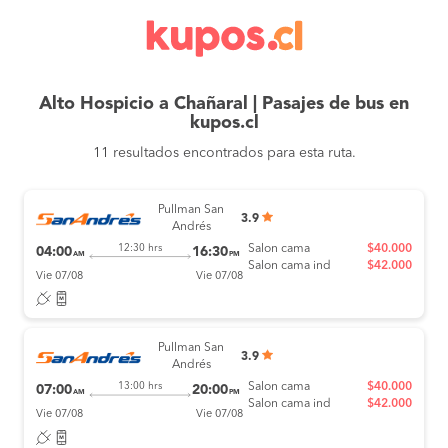
Alto Hospicio a Chañaral | Pasajes de bus en
kupos.cl
11 resultados encontrados para esta ruta.
Pullman San
3.9
Andrés
Salon cama
$40.000
12:30 hrs
04:00
16:30
AM
PM
Salon cama ind
$42.000
Vie 07/08
Vie 07/08
Pullman San
3.9
Andrés
Salon cama
$40.000
13:00 hrs
07:00
20:00
AM
PM
Salon cama ind
$42.000
Vie 07/08
Vie 07/08