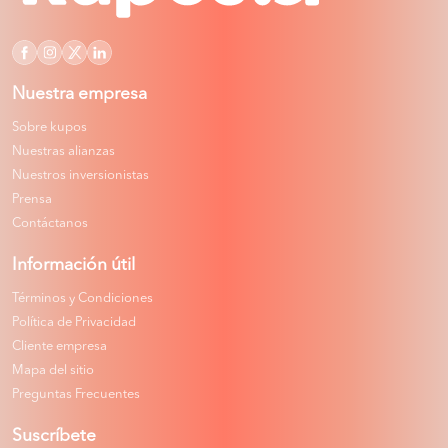
Nuestra empresa
Sobre kupos
Nuestras alianzas
Nuestros inversionistas
Prensa
Contáctanos
Información útil
Términos y Condiciones
Política de Privacidad
Cliente empresa
Mapa del sitio
Preguntas Frecuentes
Suscríbete