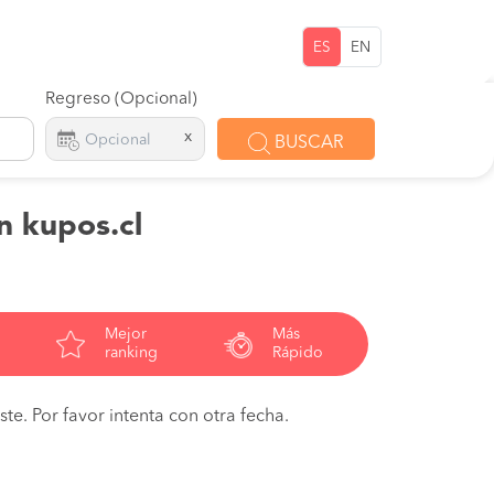
ES
EN
Regreso (Opcional)
x
BUSCAR
n kupos.cl
Mejor
Más
ranking
Rápido
te. Por favor intenta con otra fecha.