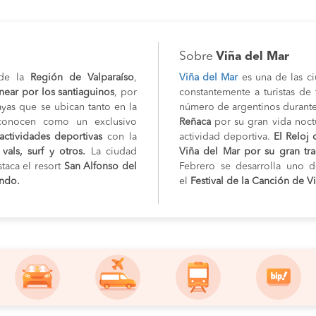
Sobre
Viña del Mar
 de la
Región de Valparaíso
,
Viña del Mar
es una de las ci
near por los santiaguinos
, por
constantemente a turistas de
layas que se ubican tanto en la
número de argentinos durante
conocen como un exclusivo
Reñaca
por su gran vida noctu
actividades deportivas
con la
actividad deportiva.
El Reloj 
als, surf y otros.
La ciudad
Viña del Mar por su gran tr
staca el resort
San Alfonso del
Febrero se desarrolla uno d
undo.
el
Festival de la Canción de V