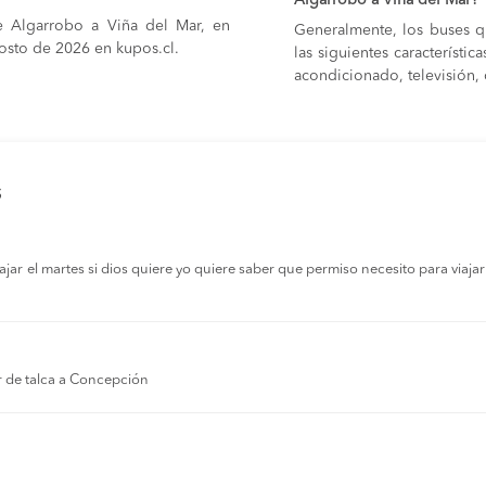
e Algarrobo a Viña del Mar, en
Generalmente, los buses q
gosto de 2026 en kupos.cl.
las siguientes característi
acondicionado, televisión, c
s
r el martes si dios quiere yo quiere saber que permiso necesito para viajar a
r de talca a Concepción