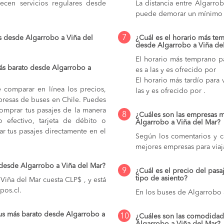
cen servicios regulares desde
La distancia entre Algarro
puede demorar un mínimo 
7
s desde Algarrobo a Viña del
¿Cuál es el horario más tem
desde Algarrobo a Viña de
El horario más temprano p
ás barato desde Algarrobo a
es a las y es ofrecido por
El horario más tardío para
e comparar en línea los precios,
las y es ofrecido por .
mpresas de buses en Chile. Puedes
comprar tus pasajes de la manera
8
¿Cuáles son las empresas 
do efectivo, tarjeta de débito o
Algarrobo a Viña del Mar?
r tus pasajes directamente en el
Según los comentarios y ca
mejores empresas para viaj
 desde Algarrobo a Viña del Mar?
9
¿Cuál es el precio del pas
tipo de asiento?
Viña del Mar cuesta CLP$ , y está
pos.cl.
En los buses de Algarrobo 
us más barato desde Algarrobo a
10
¿Cuáles son las comodidade
Algarrobo a Viña del Mar?