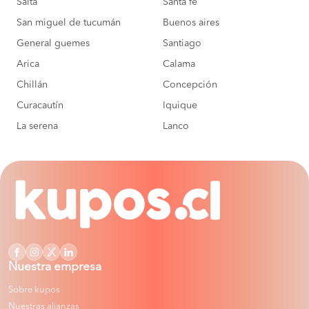
Salta
Santa fe
San miguel de tucumán
Buenos aires
General guemes
Santiago
Arica
Calama
Chillán
Concepción
Curacautín
Iquique
La serena
Lanco
Nuestra empresa
Sobre kupos
Nuestras alianzas