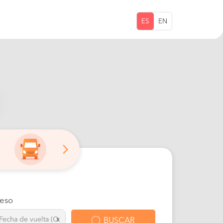
ES
EN
eso
x
BUSCAR