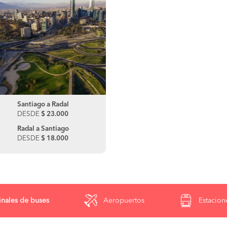
Santiago a Radal
DESDE
$ 23.000
Radal a Santiago
DESDE
$ 18.000
nales de buses
Aeropuertos
Estacion