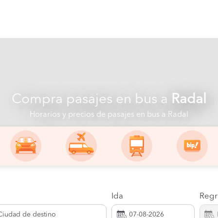
Compra pasajes en bus a
Radal
Horarios y precios de pasajes en bus a Radal
Ida
Regr
Ciudad de destino