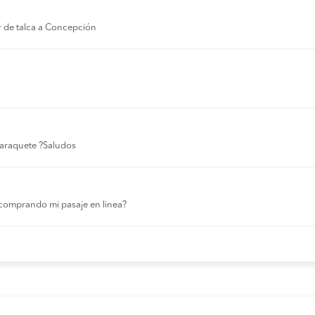
r de talca a Concepción
 laraquete ?Saludos
comprando mi pasaje en linea?