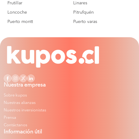
Frutillar
Linares
Loncoche
Pitrufquén
Puerto montt
Puerto varas
Nuestra empresa
Sobre kupos
Nuestras alianzas
Nuestros inversionistas
Prensa
Contáctanos
Información útil