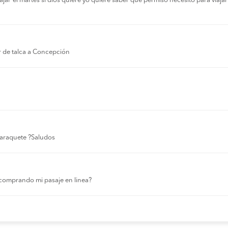
r el martes si dios quiere yo quiere saber que permiso necesito para viajar a
r de talca a Concepción
 laraquete ?Saludos
comprando mi pasaje en linea?