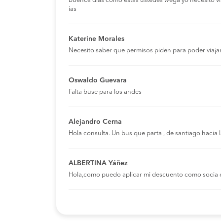
Buenos días como estas ustedes wega yo necesito viaja
ias
Katerine Morales
Necesito saber que permisos piden para poder viaja
Oswaldo Guevara
Falta buse para los andes
Alejandro Cerna
Hola consulta. Un bus que parta , de santiago hacia
ALBERTINA Yáñez
Hola,como puedo aplicar mi descuento como socia 