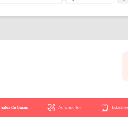
nales de buses
Aeropuertos
Estacion