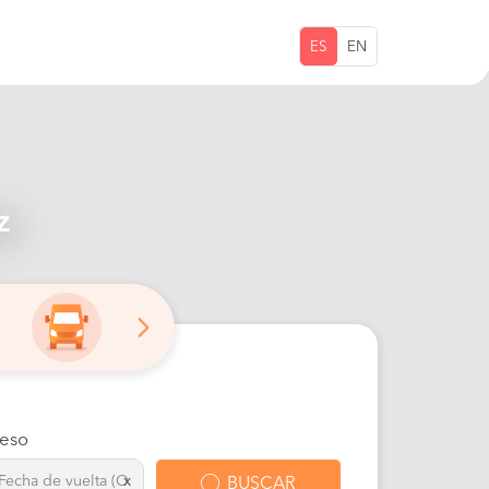
ES
EN
z
eso
x
BUSCAR