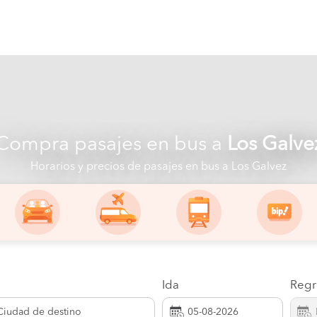
Compra pasajes en bus a
Los Galve
Horarios y precios de pasajes en bus a Los Galvez
Ida
Regr
Ciudad de destino