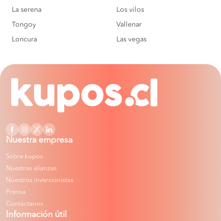
La serena
Los vilos
Tongoy
Vallenar
Loncura
Las vegas
Nuestra empresa
Sobre kupos
Nuestras alianzas
Nuestros inversionistas
Prensa
Contáctanos
Información útil