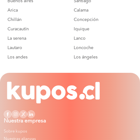
Buenos aires
Santiago
Arica
Calama
Chillán
Concepción
Curacautín
Iquique
La serena
Lanco
Lautaro
Loncoche
Los andes
Los ángeles
Nuestra empresa
Sobre kupos
Nuestras alianzas