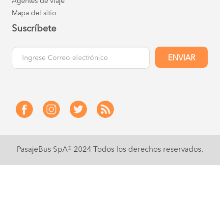
Agentes de viaje
Mapa del sitio
Alto Hospicio a
$ 43.200
Vallenar
Suscríbete
COMPRAR
Alto Hospicio a
$ 53.500
Valparaíso
ENVIAR
COMPRAR
Alto Hospicio a
$ 53.500
Viña del Mar
COMPRAR
Santiago a
$ 5.100
Rancagua
COMPRAR
Antofagasta a
$ 21.200
PasajeBus SpA® 2024
Todos los derechos reservados.
Alto Hospicio
COMPRAR
Antofagasta a
$ 28.400
Arica
COMPRAR
Antofagasta a
$ 8.800
Baquedano
COMPRAR