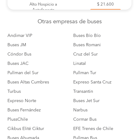
Alto Hospicio a
$ 21.600
Antofagasta
COMPRAR
Otras empresas
de buses
Alto Hospicio a
$ 12.900
Arica
COMPRAR
Andimar VIP
Buses Bío Bío
Buses JM
Alto Hospicio a
Buses Romani
$ 19.500
Calama
COMPRAR
Cóndor Bus
Cruz del Sur
Buses JAC
Linatal
Alto Hospicio a
$ 35.000
Caldera
Pullman del Sur
Pullman Tur
COMPRAR
Buses Altas Cumbres
Expreso Santa Cruz
Alto Hospicio a
$ 33.900
Chañaral
Turbus
Transantin
COMPRAR
Expreso Norte
Buses Jet Sur
Alto Hospicio a
$ 42.200
Buses Fernández
Narbus
Copiapó
COMPRAR
PlussChile
Cormar Bus
Alto Hospicio a
$ 44.200
Cikbus Elité Ciktur
EFE Trenes de Chile
Coquimbo
COMPRAR
Buses Ahumada
Pullman Bus