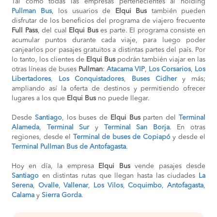
Tal como todas las empresas pertenecientes al holding
Pullman Bus
, los usuarios de
Elqui Bus
también pueden
disfrutar de los beneficios del programa de viajero frecuente
Full Pass
, del cual
Elqui Bus
es parte. El programa consiste en
acumular puntos durante cada viaje, para luego poder
canjearlos por pasajes gratuitos a distintas partes del país. Por
lo tanto, los clientes de
Elqui Bus
podrán también viajar en las
otras líneas de buses
Pullman
:
Atacama VIP
,
Los Corsarios
,
Los
Libertadores
,
Los Conquistadores
,
Buses Cidher
y más;
ampliando así la oferta de destinos y permitiendo ofrecer
lugares a los que
Elqui Bus
no puede llegar.
Desde
Santiago
, los buses de
Elqui Bus
parten del
Terminal
Alameda
,
Terminal Sur
y
Terminal San Borja
. En otras
regiones, desde el
Terminal de buses de Copiapó
y desde el
Terminal Pullman Bus de Antofagasta
.
Hoy en día, la empresa
Elqui Bus
vende pasajes desde
Santiago
en distintas rutas que llegan hasta las ciudades
La
Serena
,
Ovalle
,
Vallenar
,
Los Vilos
,
Coquimbo
,
Antofagasta
,
Calama
y
Sierra Gorda
.