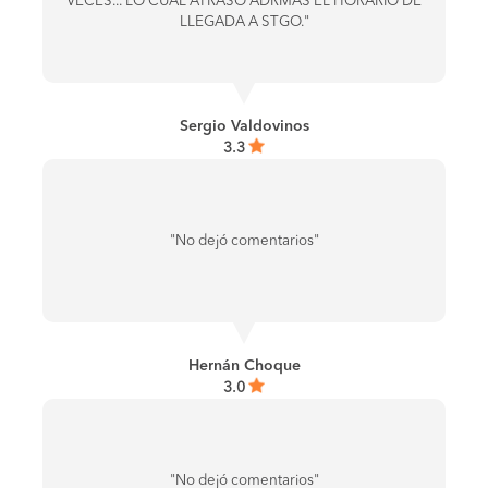
VECES... LO CUAL ATRASO ADRMAS EL HORARIO DE
LLEGADA A STGO."
Sergio Valdovinos
3.3
"No dejó comentarios"
Hernán Choque
3.0
"No dejó comentarios"