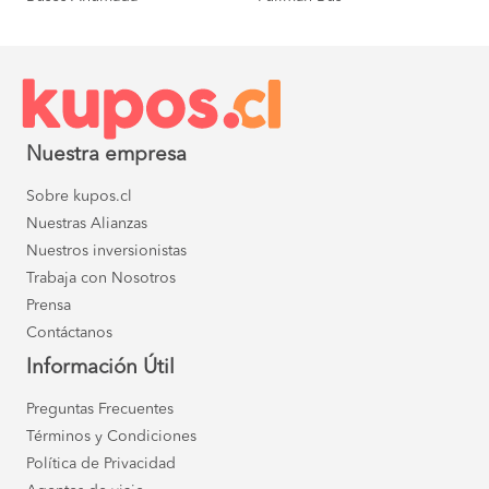
Alto Hospicio a
$ 12.400
Iquique
COMPRAR
Alto Hospicio a
$ 53.500
La Calera
COMPRAR
Nuestra empresa
Alto Hospicio a
$ 44.200
La Serena
Sobre kupos.cl
COMPRAR
Nuestras Alianzas
Alto Hospicio a
$ 18.500
Nuestros inversionistas
Mejillones
COMPRAR
Trabaja con Nosotros
Prensa
Alto Hospicio a
$ 46.300
Ovalle
Contáctanos
COMPRAR
Información Útil
Alto Hospicio a
$ 53.500
Santiago
Preguntas Frecuentes
COMPRAR
Términos y Condiciones
Alto Hospicio a
$ 16.500
Política de Privacidad
Tocopilla
COMPRAR