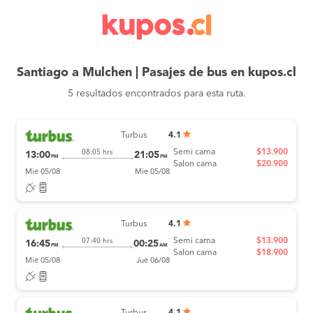
Santiago a Mulchen | Pasajes de bus en kupos.cl
5 resultados encontrados para esta ruta.
Turbus
4.1
Semi cama
$13.900
08:05 hrs
13:00
21:05
PM
PM
Salon cama
$20.900
Mie 05/08
Mie 05/08
Turbus
4.1
Semi cama
$13.900
07:40 hrs
16:45
00:25
PM
AM
Salon cama
$18.900
Mie 05/08
Jue 06/08