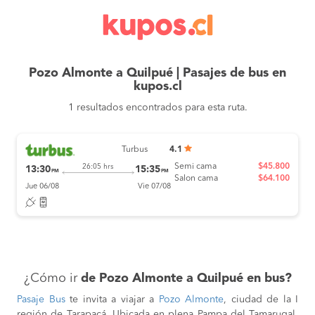
Pozo Almonte a Quilpué | Pasajes de bus en
kupos.cl
1 resultados encontrados para esta ruta.
Turbus
4.1
Semi cama
$45.800
26:05 hrs
13:30
15:35
PM
PM
Salon cama
$64.100
Jue 06/08
Vie 07/08
¿Cómo ir
de Pozo Almonte a Quilpué en bus?
Pasaje Bus
te invita a viajar a
Pozo Almonte
, ciudad de la I
región de Tarapacá. Ubicada en plena Pampa del Tamarugal,