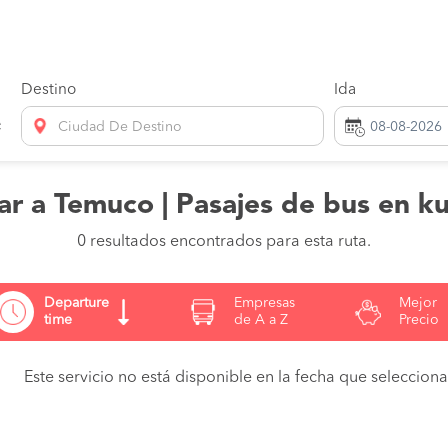
Destino
Ida
Ciudad De Destino
lar a Temuco | Pasajes de bus en k
0 resultados encontrados para esta ruta.
Departure
Empresas
Mejor
time
de A a Z
Precio
Este servicio no está disponible en la fecha que seleccionas