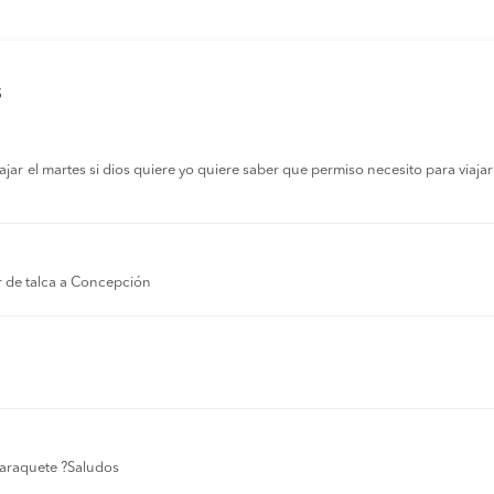
s
r el martes si dios quiere yo quiere saber que permiso necesito para viajar a
r de talca a Concepción
 laraquete ?Saludos