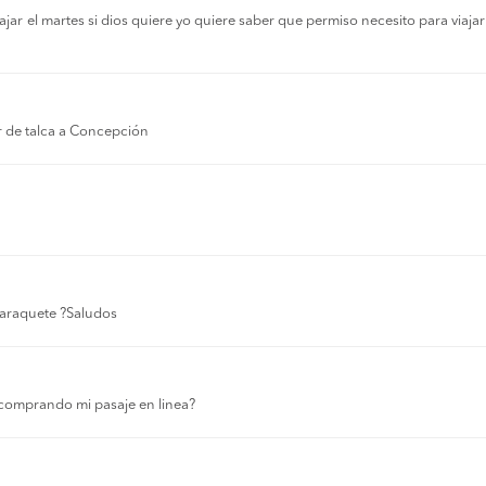
r el martes si dios quiere yo quiere saber que permiso necesito para viajar a
r de talca a Concepción
 laraquete ?Saludos
comprando mi pasaje en linea?