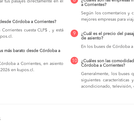
8
¿Cuáles son las empresas 
r tus pasajes directamente en el
a Corrientes?
Según los comentarios y ca
mejores empresas para viaj
 desde Córdoba a Corrientes?
Corrientes cuesta CLP$ , y está
9
¿Cuál es el precio del pas
pos.cl.
de asiento?
En los buses de Córdoba a 
bus más barato desde Córdoba a
10
¿Cuáles son las comodidade
Córdoba a Corrientes, en asiento
Córdoba a Corrientes?
e 2026 en kupos.cl.
Generalmente, los buses q
siguientes característica
acondicionado, televisión, c
s