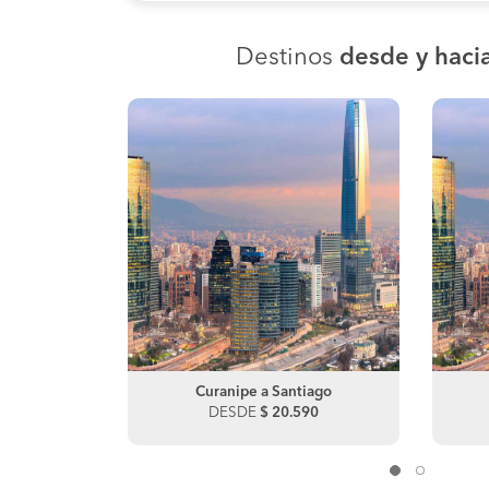
Destinos
desde y haci
avier
Curanipe a Santiago
Talca a Santiago
40
DESDE
DESDE
$ 20.590
$ 16.900