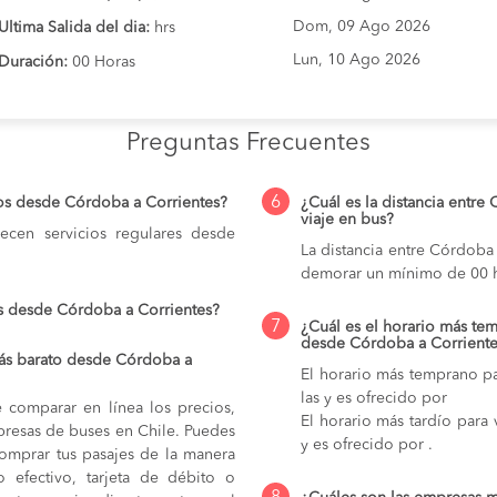
Dom, 09 Ago 2026
Ultima Salida del dia:
hrs
Lun, 10 Ago 2026
Duración:
00 Horas
Preguntas Frecuentes
6
os desde Córdoba a Corrientes?
¿Cuál es la distancia entre
viaje en bus?
cen servicios regulares desde
La distancia entre Córdoba
demorar un mínimo de 00 h
s desde Córdoba a Corrientes?
7
¿Cuál es el horario más tem
desde Córdoba a Corriente
ás barato desde Córdoba a
El horario más temprano pa
las y es ofrecido por
e comparar en línea los precios,
El horario más tardío para
mpresas de buses en Chile. Puedes
y es ofrecido por .
comprar tus pasajes de la manera
do efectivo, tarjeta de débito o