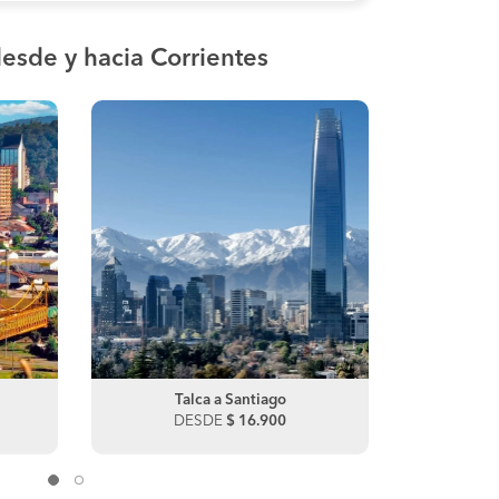
esde y hacia Corrientes
Curanipe a Santiago
Talca a Santiago
Curanipe
Talc
DESDE
DESDE
$ 20.590
$ 16.900
DES
D