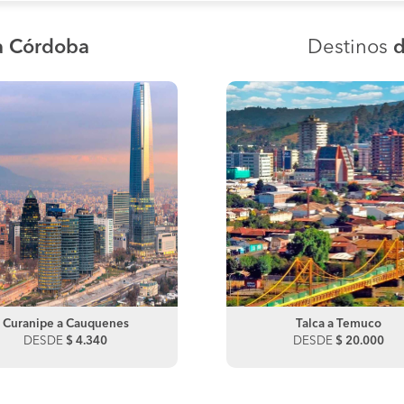
a Córdoba
Destinos
d
Curanipe a Cauquenes
Talca a San Fernando
Curanipe a San Javier
Talca a Temuco
DESDE
DESDE
$ 4.340
$ 12.600
DESDE
DESDE
$ 10.840
$ 20.000