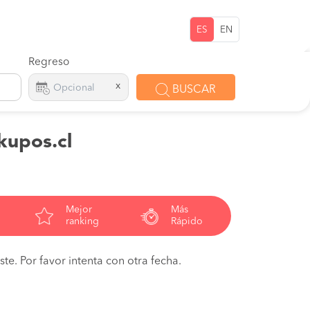
ES
EN
Regreso
x
BUSCAR
kupos.cl
Mejor
Más
ranking
Rápido
te. Por favor intenta con otra fecha.