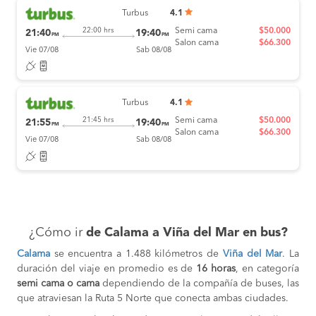
Turbus
4.1
Semi cama
$50.000
22:00 hrs
21:40
19:40
PM
PM
Salon cama
$66.300
Vie 07/08
Sab 08/08
Turbus
4.1
Semi cama
$50.000
21:45 hrs
21:55
19:40
PM
PM
Salon cama
$66.300
Vie 07/08
Sab 08/08
¿Cómo ir
de Calama a Viña del Mar en bus?
Calama
se encuentra a 1.488 kilómetros de
Viña del Mar
. La
duración del viaje en promedio es de
16 horas
, en categoría
semi cama o cama
dependiendo de la compañía de buses, las
que atraviesan la Ruta 5 Norte que conecta ambas ciudades.