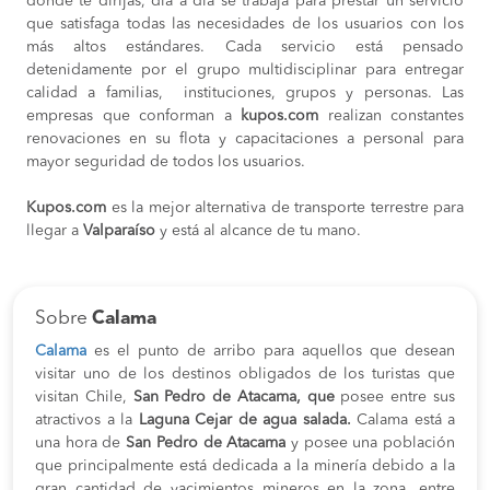
donde te dirijas, día a día se trabaja para prestar un servicio
que satisfaga todas las necesidades de los usuarios con los
más altos estándares. Cada servicio está pensado
detenidamente por el grupo multidisciplinar para entregar
calidad a familias, instituciones, grupos y personas. Las
empresas que conforman a
kupos.com
realizan constantes
renovaciones en su flota y capacitaciones a personal para
mayor seguridad de todos los usuarios.
Kupos.com
es la mejor alternativa de transporte terrestre para
llegar a
Valparaíso
y está al alcance de tu mano.
Sobre
Calama
Calama
es el punto de arribo para aquellos que desean
visitar uno de los destinos obligados de los turistas que
visitan Chile,
San Pedro de Atacama, que
posee entre sus
atractivos a la
Laguna Cejar de agua salada.
Calama está a
una hora de
San Pedro de Atacama
y
posee una población
que
principalmente está dedicada a la minería debido a la
gran cantidad de yacimientos mineros en la zona, entre