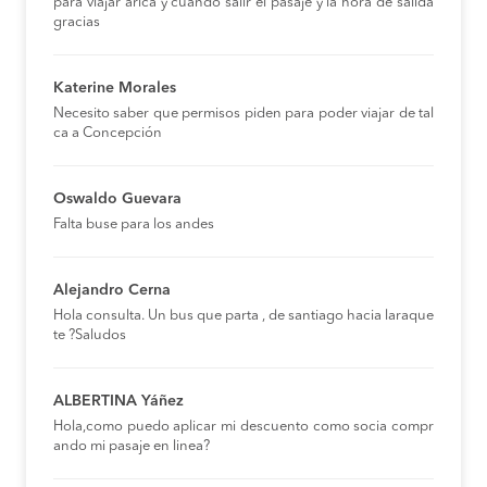
para viajar arica y cuando salir el pasaje y la hora de salida
gracias
Katerine Morales
Necesito saber que permisos piden para poder viajar de tal
ca a Concepción
Oswaldo Guevara
Falta buse para los andes
Alejandro Cerna
Hola consulta. Un bus que parta , de santiago hacia laraque
te ?Saludos
ALBERTINA Yáñez
Hola,como puedo aplicar mi descuento como socia compr
ando mi pasaje en linea?